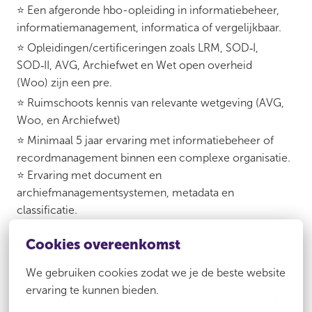
⭐ Een afgeronde hbo-opleiding in informatiebeheer,
informatiemanagement, informatica of vergelijkbaar.
⭐ Opleidingen/certificeringen zoals LRM, SOD‑I,
SOD‑II, AVG, Archiefwet en Wet open overheid
(Woo) zijn een pre.
⭐ Ruimschoots kennis van relevante wetgeving (AVG,
Woo, en Archiefwet)
⭐ Minimaal 5 jaar ervaring met informatiebeheer of
recordmanagement binnen een complexe organisatie.
⭐ Ervaring met document en
archiefmanagementsystemen, metadata en
classificatie.
⭐ Je vertaalt complexe vraagstukken naar praktische
Cookies overeenkomst
oplossingen.
⭐ Je communiceert duidelijk en stemt je boodschap af
We gebruiken cookies zodat we je de beste website 
op je gesprekspartner.
ervaring te kunnen bieden.
⭐ Je werkt doelgericht, neemt verantwoordelijkheid en